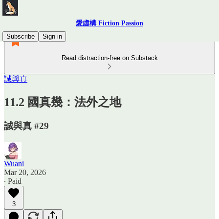
愛虛構 Fiction Passion
Subscribe
Sign in
Read distraction-free on Substack
誠與真
11.2 國真幾：法外之地
誠與真 #29
Wuani
Mar 20, 2026
∙ Paid
3