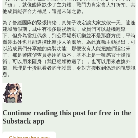
「頌」，就像艦隊缺少了主力艦，戰鬥力肯定會大打折扣。其
他成員能否合力補足，還是未知之數。
為了舒緩團隊的緊張情緒，真知子決定讓大家放假一天。適逢
建城節假期，城中有很多慶祝活動，成員們可以趁機輕鬆一
下。但身為當紅偶像，到公眾場所玩樂並不是那麼方便，平時
喬裝出外也只能選擇比較少人的處所。為此真幾主動提出，可
以給成員們分享她的偽裝功能，那便沒有人能把她們認出來
了。那是警隊偵查員專用的版本，基本上是一種感官干擾技
術，可以用來隱身（我已經領教過了），也可以用來改換外
貌。原理是干擾觀看者的守護靈，令對方接收到偽造的視覺訊
息。
Continue reading this post for free in the
Substack app