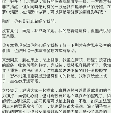
說：好多了！老實說，當時的感覺就像做夢一樣。一方面意識
非常清醒，但又同時感到有另一股意識在驅動自己的身體。在
夢中清醒，在清醒中做夢，可以算是清醒夢的兩種形態吧？
那麼，你有見到真希嗎？我問。
沒有見到。而是，我成為了她。我的感覺是這樣，但無法說得
更具體。
你介意我現在讀你的心嗎？我想了解一下剛才在意識中發生的
事情，也許對進一步掌握發動方式有幫助。
真幾同意，躺在床上，閉上雙眼。我坐在床頭，用雙手按著她
的腦袋，收集所需的數據。完成後，我發現真幾睡著了。我知
道「通靈」的消耗很大，從前真希媽媽兩儀的經驗還歷歷在
目，想不到運用靈魂擬態也有相同的反應。我幫真幾蓋上被
子，坐在她床邊守候。
之後幾天，經過大家一起摸索，真幾終於可以通過成員們的合
力加持，而發動心能，也能夠較自如地召喚真希的靈魂了。術
師們也感到滿意，認同真幾可以踏上舞台。不過，如果無法運
用真希的繫靈魔法「頌」，始終是個很大漏洞。除了關乎舞台
幻影的觀賞性，也涉及魔法對戰的實際力量。缺少了真希的