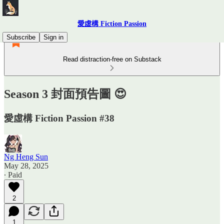
愛虛構 Fiction Passion
Subscribe
Sign in
Read distraction-free on Substack
Season 3 封面預告圖 😍
愛虛構 Fiction Passion #38
Ng Heng Sun
May 28, 2025
∙ Paid
2
1