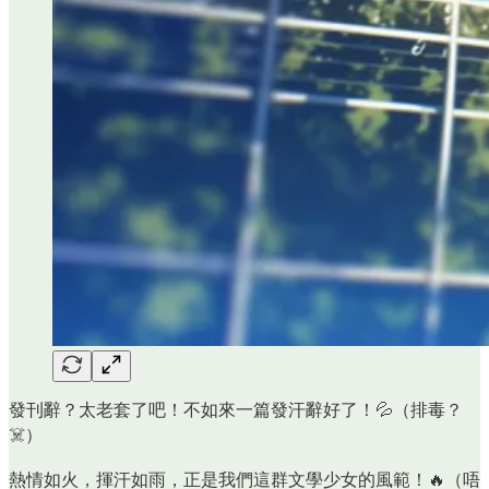
發刊辭？太老套了吧！不如來一篇發汗辭好了！💦（排毒？
☠️）
熱情如火，揮汗如雨，正是我們這群文學少女的風範！🔥（唔