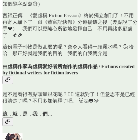
知個醜字點寫😅）
言歸正傳，《愛虛構 Fiction Passion》終於獨立創刊了！不用
再寄人籬下了！跟《董富記快報》分道揚鑣之後（差點說了分
手💔），我們可以更隨心所欲地發揮自己，不用再諸多顧慮
了！🍻🎉
這份電子刊物是做甚麼的呢？會令人看得一頭霧水嗎？🤔 哈
哈，那正好就是我們的目的！我們的自我簡介是：
由虛構作家為虛構愛好者所創作的虛構作品 / Fictions created
by fictional writers for fiction lovers
是不是看得有點頭暈眼花呢？😵‍💫 這就對了！但意思不是已經
很清楚了嗎？不用多加解釋了吧。 🐷🦁🐸🐶
這．就．是．我．們…