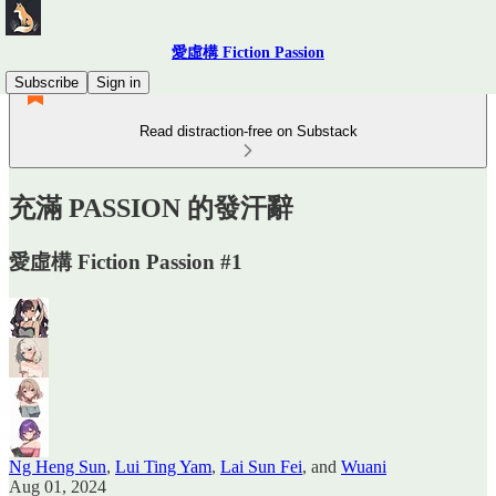
愛虛構 Fiction Passion
Subscribe
Sign in
Read distraction-free on Substack
充滿 PASSION 的發汗辭
愛虛構 Fiction Passion #1
Ng Heng Sun
,
Lui Ting Yam
,
Lai Sun Fei
, and
Wuani
Aug 01, 2024