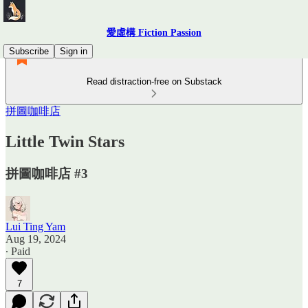
愛虛構 Fiction Passion
Subscribe
Sign in
Read distraction-free on Substack
拼圖咖啡店
Little Twin Stars
拼圖咖啡店 #3
Lui Ting Yam
Aug 19, 2024
∙ Paid
7