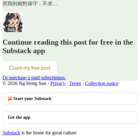
而我則相對保守，不求…
Continue reading this post for free in the
Substack app
Claim my free post
Or purchase a paid subscription.
© 2026 Ng Heng Sun
·
Privacy
∙
Terms
∙
Collection notice
Start your Substack
Get the app
Substack
is the home for great culture