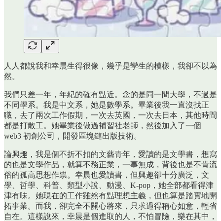
人人都說我和幸晨生得很像，幾乎是孿生的模樣，我卻不以為
然。
我們只差一年，年紀的確有點近。念的是同一間大學，不過是
不同學系。我是中文系，她是數學系。畢業後我一直沒找正
職，去了兩次工作假期，一次去英國，一次去日本，其他時間
都是打散工。她畢業後做過補習社老師，然後加入了一個
web3 初創公司，開發區塊鏈出版技術。
論興趣，我是個不折不扣的文藝青年，愛讀的是文學書，想寫
的也是文學作品，就算不務正業，一事無成，背後也是不肯流
俗的孤高思想作祟。幸晨也愛讀書，但興趣卻十分廣泛，文
學、哲學、科普、類型小說、動漫、K-pop，她全部都看得津
津有味。她現在的工作雖然有點理想主義，但也算是踏實地開
拓事業。而我，卻完全不關心將來，只求過得稱心如意，輕省
自在。這樣說來，幸晨是個進取的人，不怕冒險，樂在其中，