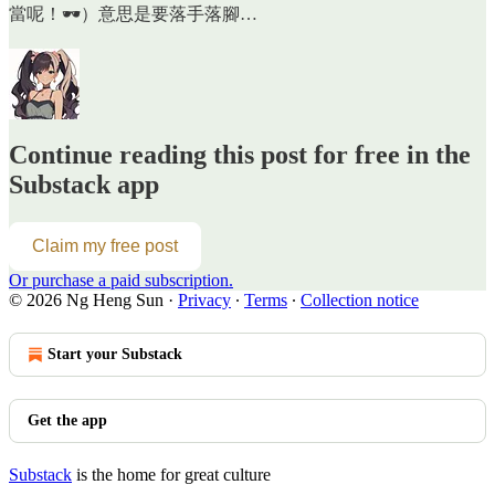
當呢！🕶️）意思是要落手落腳…
Continue reading this post for free in the
Substack app
Claim my free post
Or purchase a paid subscription.
© 2026 Ng Heng Sun
·
Privacy
∙
Terms
∙
Collection notice
Start your Substack
Get the app
Substack
is the home for great culture