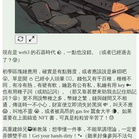
現在是 web3 的石器時代 🪨，一點也沒錯。（或者已經過去
了？😰）
初學區塊鏈應用，確實是有點難度，或者應該說是麻煩吧
😤。單是開 👛 已經令人頭暈 😵‍💫。錢包又有千百種，種種不
同，有冷有熱，有硬有軟，鑰匙有公有私，私鑰有用 key 🔑
也有用種子詞（或助記詞）。（那又靠甚麼來助我去記住助記
詞？😫）更不用說幣種之多，幣鏈之繁，鏈與鏈間又不相
通，傳送時一不小心，財富便立即消失於黑洞 💸，叫天不應
😱，叫地不靈 😭，或者被高昂的 gas fee 蠶食大半 🌘。如果
還要在上面鑄造 NFT 書，可真是粒粒皆辛苦了！😓
高重建師兄🥷🏽教落：想學懂一件事，不能單講理論，一定要
弄髒雙手💩！Get your hands dirty！🐾（聽來好像參與不法勾