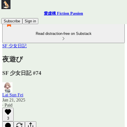
愛虛構 Fiction Passion
Subscribe
Sign in
Read distraction-free on Substack
SF 少女日記
夜遊び
SF 少女日記 #74
Lai Sun Fei
Jan 21, 2025
∙ Paid
3