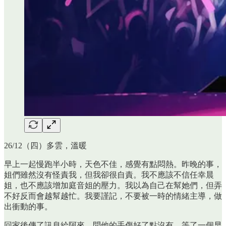
26/12（四）多雲，溫暖
早上一起慢跑半小時，天色不佳，感覺有點悶熱。昨晚的事，
姐們雖然沒有怪責我，但我卻很自責。我不應該不信任幸晨
姐，也不應該增加庭音姐的壓力。我以為自己在幫她們，但弄
不好反而會越幫越忙。我要謹記，不要被一時的情緒主導，做
出衝動的事。
回家後傳了訊息給阿來，問他的手傷好了點沒有。等了一個早