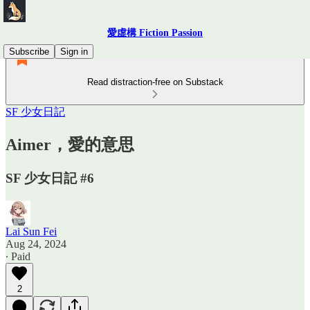
愛虛構 Fiction Passion
Subscribe
Sign in
Read distraction-free on Substack
SF 少女日記
Aimer，愛的意思
SF 少女日記 #6
Lai Sun Fei
Aug 24, 2024
∙ Paid
2