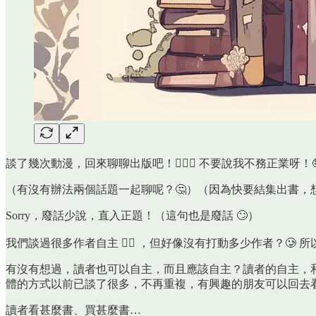
談了幾次動漫，回來聊聊出版吧！🙋🏻‍♀️ 不要說我不務正業呀！
（有沒有辦法兩個話題一起聊呢？🤔）（因為快要結集出書，
Sorry，廢話少說，直入正題！（這句也是廢話 🙄）
我們談過很多作者自主 😮‍💨 ，但好像沒有打動多少作者？
有沒有想過，讀者也可以自主，而且應該自主？讀者的自主，
體的方式以前已談了很多，不再重複，有興趣的朋友可以回去看
讀者看甚麼書、買甚麼書…