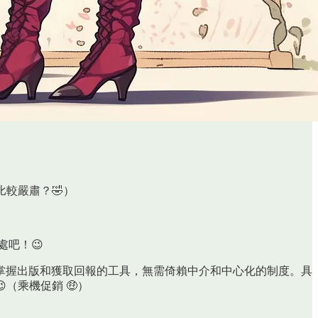
較嚴肅？🤣）
處吧！😉
掌握出版和獲取回報的工具，無需倚賴中介和中心化的制度。具
（乘機促銷 🤑）