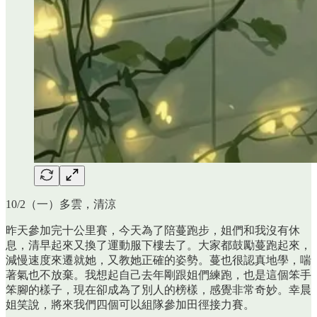
10/2（一）多雲，清涼
昨天參加完十公里賽，今天為了陪蔓跑步，姐們和我沒有休
息，清早起來又換了運動服下樓去了。大家都鼓勵蔓跑起來，
減慢速度來遷就她，又教她正確的姿勢。蔓也很認真地學，喘
著氣也不放棄。我想起自己去年剛跟姐們練跑，也是這個笨手
笨腳的樣子，現在卻成為了別人的榜樣，感覺非常奇妙。幸晨
姐笑說，將來我們四個可以組隊參加田徑接力賽。