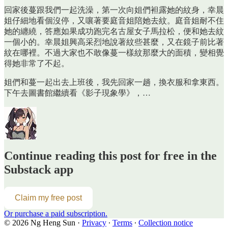
回家後蔓跟我們一起洗澡，第一次向姐們袒露她的紋身，幸晨
姐仔細地看個沒停，又嚷著要庭音姐陪她去紋。庭音姐耐不住
她的纏繞，答應如果成功跑完名古屋女子馬拉松，便和她去紋
一個小的。幸晨姐興高采烈地說著紋些甚麼，又在鏡子前比著
紋在哪裡。不過大家也不敢像蔓一樣紋那麼大的面積，變相覺
得她非常了不起。
姐們和蔓一起出去上班後，我先回家一趟，換衣服和拿東西。
下午去圖書館繼續看《影子現象學》，…
Continue reading this post for free in the
Substack app
Claim my free post
Or purchase a paid subscription.
© 2026 Ng Heng Sun
·
Privacy
∙
Terms
∙
Collection notice