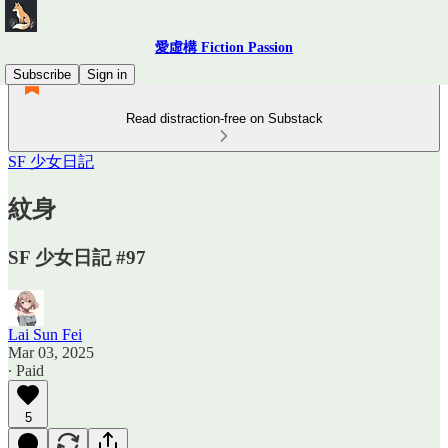
愛虛構 Fiction Passion
Subscribe
Sign in
Read distraction-free on Substack
SF 少女日記
紋身
SF 少女日記 #97
Lai Sun Fei
Mar 03, 2025
∙ Paid
5