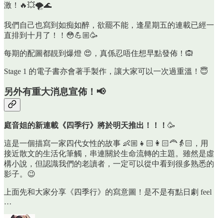
激！🔥💥🌪️🌊
我們自己也寫到如痴如醉，欲罷不能，逢星期五的連載已經一
直排到十月了！！😳💪🏼🥳
每期的配圖都靚到爆燈 😍，真係忍唔住想早點發佈！🙉
Stage 1 的電子書亦會著手製作，讓大家可以一次過重溫！😇
另外有重大消息宣佈！📢
庭音姐的新連載《四季行》將於明天推出！！！
🥳
這是一個描寫一家四代女性的故事 👶🏼👧🏻👩🏻‍🦰👵🏻，用
接近散文的生活化筆觸，串連關於生命流轉的主題。雖然是虛
構小說，但認識我們的老讀者，一定可以從中看到很多熟悉的
影子。😉
上面先和大家分享《四季行》的寫意圖！是不是有點日劇 feel
…