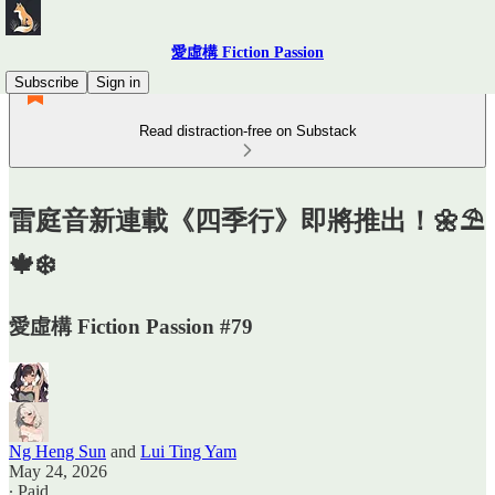
愛虛構 Fiction Passion
Subscribe
Sign in
Read distraction-free on Substack
雷庭音新連載《四季行》即將推出！🌼⛱️
🍁❄️
愛虛構 Fiction Passion #79
Ng Heng Sun
and
Lui Ting Yam
May 24, 2026
∙ Paid