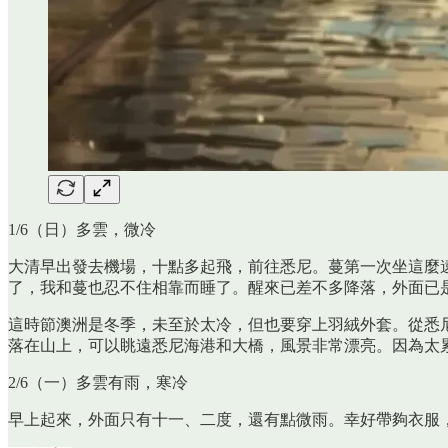
1/6（日）多雲，微冷
大清早出發去機場，十點多起飛，前往悉尼。蔓第一次坐這麼
了，我和蔓也忍不住相靠而睡了。醒來已差不多降落，外面已
這時節澳洲是冬季，未至於太冷，但也要穿上羽絨外套。從悉
落在山上，可以眺遠悉尼海港和大橋，風景非常漂亮。因為太
2/6（一）多雲有雨，寒冷
早上起來，外面只有十一、二度，還有點微雨。幸好帶夠衣服