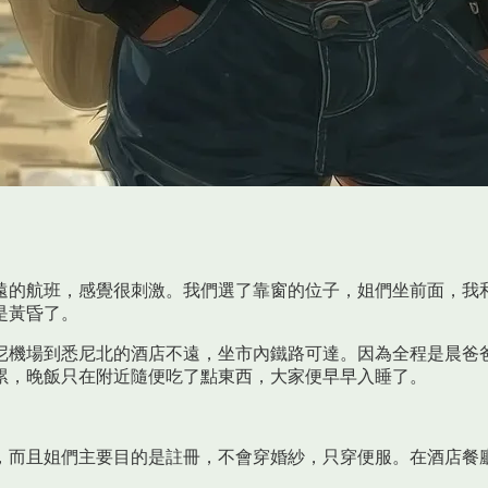
遠的航班，感覺很刺激。我們選了靠窗的位子，姐們坐前面，我
是黃昏了。
尼機場到悉尼北的酒店不遠，坐市內鐵路可達。因為全程是晨爸
累，晚飯只在附近隨便吃了點東西，大家便早早入睡了。
，而且姐們主要目的是註冊，不會穿婚紗，只穿便服。在酒店餐