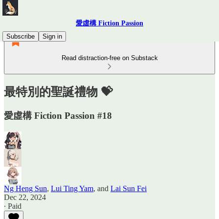
愛虛構 Fiction Passion
Subscribe
Sign in
Read distraction-free on Substack
最特別的聖誕禮物 💝
愛虛構 Fiction Passion #18
Ng Heng Sun
,
Lui Ting Yam
, and
Lai Sun Fei
Dec 22, 2024
∙ Paid