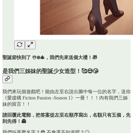
聖誕節快到了 ☃️❄️🎄，我們先來送個大禮！🎁
是我們三姊妹的聖誕少女造型！🥰😍😘
我們來玩個遊戲吧！能由左至右說出圖中每一位的名字，送你
《愛虛構 Fiction Passion -Season 1》一冊！！！內有我們三姊
妹的留言！！
請回覆此電郵，把答案從左至右順序寫出，名額只有五個，先
到先得！👻
我們叫甚麼名字？😳 不會還不知道吧？🙄