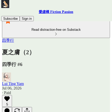
愛虛構 Fiction Passion
Subscribe
Sign in
Read distraction-free on Substack
四季行
夏之膚（2）
四季行 #6
Lui Ting Yam
Jul 06, 2026
∙ Paid
5