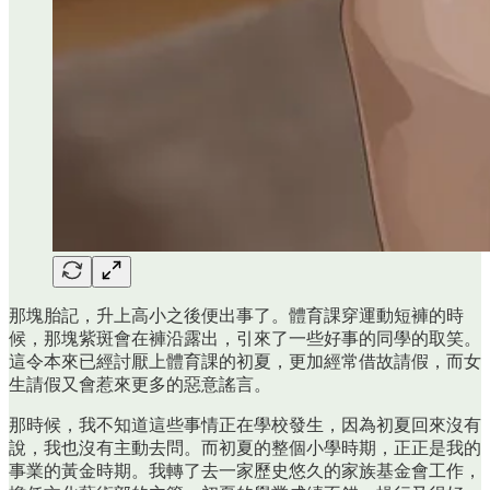
那塊胎記，升上高小之後便出事了。體育課穿運動短褲的時
候，那塊紫斑會在褲沿露出，引來了一些好事的同學的取笑。
這令本來已經討厭上體育課的初夏，更加經常借故請假，而女
生請假又會惹來更多的惡意謠言。
那時候，我不知道這些事情正在學校發生，因為初夏回來沒有
說，我也沒有主動去問。而初夏的整個小學時期，正正是我的
事業的黃金時期。我轉了去一家歷史悠久的家族基金會工作，