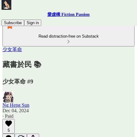
愛虛構 Fiction Passion
Subscribe
Sign in
Read distraction-free on Substack
少女革命
藏書於民 📚
少女革命 #9
Ng Heng Sun
Dec 04, 2024
∙ Paid
5