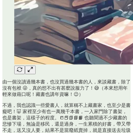
由一個沒讀過幾本書，也沒買過幾本書的人，來談藏書，除了
沒有包袱 😜，真的想不出有甚麼說服力了！😅（本來想用年
輕來做藉口呢！藏書也講年資嘛！😉）
不過，我也認識一些愛書人，就算稱不上藏書家，也至少是書
癡吧！🐷 家裡至少有也一萬幾千本書，一入家門除了書架，
也是書架，這樣子的程度。📒📕📗📘📙 也聽聞過不少藏書的
悲慘下場，無論是移民，還是過身，一生累積的好書，帶又帶
不走，送又沒人要，結果不是當廢紙賣掉，就是直接送去垃圾