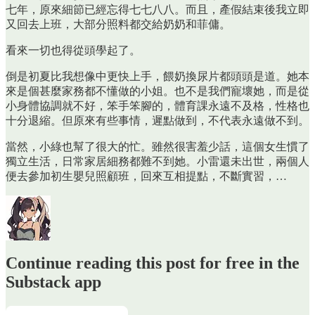
七年，原來細節已經忘得七七八八。而且，產假結束後我立即
又回去上班，大部分照料都交給奶奶和菲傭。
看來一切也得從頭學起了。
倒是初夏比我想像中更快上手，餵奶換尿片都頭頭是道。她本
來是個甚麼家務都不懂做的小姐。也不是我們寵壞她，而是從
小身體協調就不好，笨手笨腳的，體育課永遠不及格，性格也
十分退縮。但原來有些事情，遲點做到，不代表永遠做不到。
當然，小綠也幫了很大的忙。雖然很害羞少話，這個女生慣了
獨立生活，日常家居細務都難不到她。小雷還未出世，兩個人
便去參加初生嬰兒照顧班，回來互相提點，不斷實習，…
Continue reading this post for free in the
Substack app