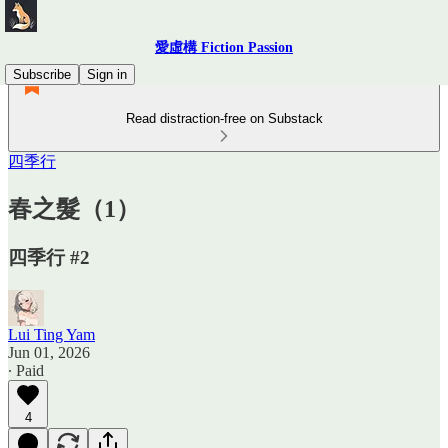
愛虛構 Fiction Passion
Subscribe
Sign in
Read distraction-free on Substack
四季行
春之髮（1）
四季行 #2
Lui Ting Yam
Jun 01, 2026
∙ Paid
4