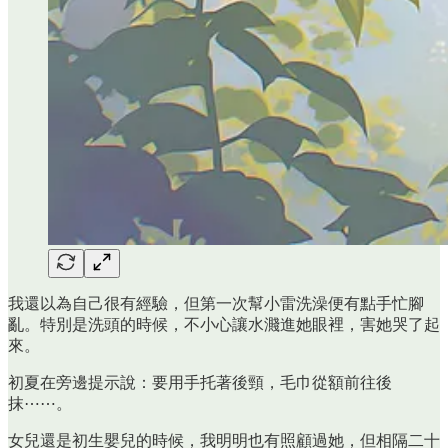
我還以為自己很有經驗，但第一次幫小雷洗澡便有點手忙腳
亂。特別是洗頭的時候，不小心讓水濺進她眼裡，害她哭了起
來。
初夏在旁邊提示說：要用手托著後頸，毛巾從額前往後
抹⋯⋯。
女兒還是初生嬰兒的時候，我明明也有照顧過她，但相隔二十