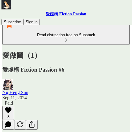
愛虛構 Fiction Passion
Subscribe
Sign in
Read distraction-free on Substack
愛做圖（1）
愛虛構 Fiction Passion #6
Ng Heng Sun
Sep 11, 2024
∙ Paid
3