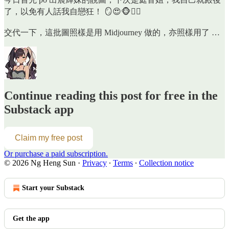
了，以免有人話我自戀狂！ 🪞😍🐵👍🏼
交代一下，這批圖照樣是用 Midjourney 做的，亦照樣用了 …
Continue reading this post for free in the
Substack app
Claim my free post
Or purchase a paid subscription.
© 2026 Ng Heng Sun
·
Privacy
∙
Terms
∙
Collection notice
Start your Substack
Get the app