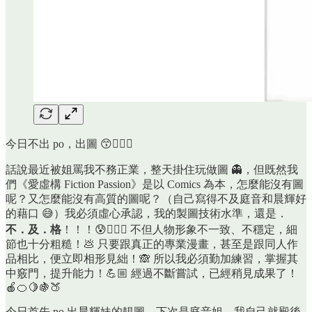
今日不出 po，出圖 😙✌🏼💖
話說最近被姐罵我不務正業，整天掛住玩做圖 👻，但既然我
們《愛虛構 Fiction Passion》是以 Comics 為本，怎麼能沒有圖
呢？又怎麼能沒有高質的圖呢？（自己寫得不及庭音和晨輝好
的藉口 😅）我必須虛心承認，我的製圖技術水準，還是．
不．及．格
！！！😰😵‍💫👿 不但人物形象不一致、不穩定，細
節也十分粗糙！💩 只要跟真正的專業漫畫，甚至是跟同人作
品相比，便立即相形見絀！🙈 所以我必須勤加練習，掌握其
中竅門，提升能力！💪🏼 經過不斷嘗試，已經稍見成果了！
🍎🍊🍋🍇🍑
今日首先 po 出晨輝妹的靚圖，下次是庭音姐，我自己就殿後